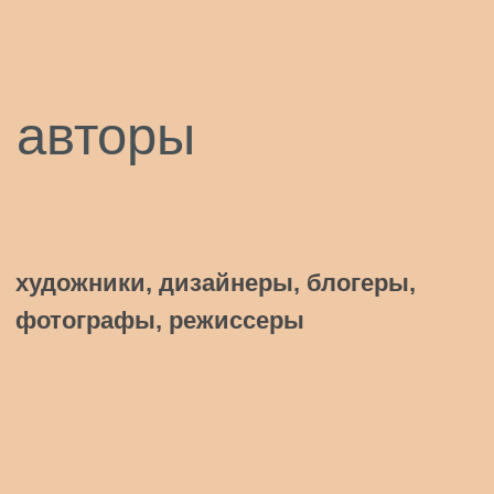
расскажем, как правильно
поступить с точки зрения
закона и ваших интересов
подготовим
договор
с партнерами
когда стороны определяют
в договоре, по каким
правилам сотрудничают,
создается пространство
доверия