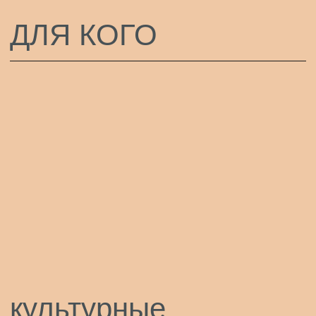
культурные
институции
музеи, галереи, частные
коллекционеры и арт-кластеры