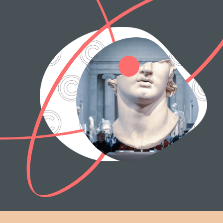
для передачи будущим поколениям
через правильное юридическое
оформление
помогаем онлайн в любой
точке мира
соединяем художников
и культурные институции
создаем пространство
доверия