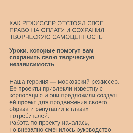
подписаться
© 2023 ИП Качкаев Руслан
Александрович. Все права защищены
Политика обработки персональных
данных