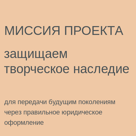
Наша героиня — московский режиссер.
Ее проекты привлекли известную
корпорацию и они предложили создать
ей проект для продвижения своего
образа и репутации в глазах
потребителей.
Работа по проекту началась,
но внезапно сменилось руководство
компании, которое посчитало услуги
режиссера излишне дорогими…
читать полностью
3D АНИМАТОР
VS РАЗРАБОТЧИК