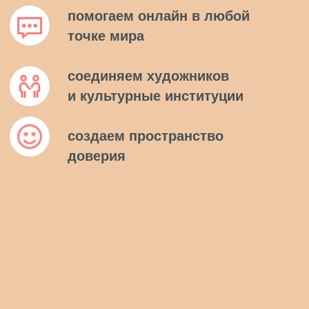
МОБИЛЬНЫХ ИГР PLAYRIX
Как аниматор добился
справедливости
и самостоятельно защитил свою
карьеру
Когда разработчик мобильных игр
объявила о своем уходе с российского
рынка, началось массовое сокращение
сотрудников. Корпорация вынуждала
уволиться сотрудницу - 3D аниматора,
указывая, что специалист
не соответствует квалификации,
а в ответ на требование компенсации
стала укорять в жадности…
читать полностью