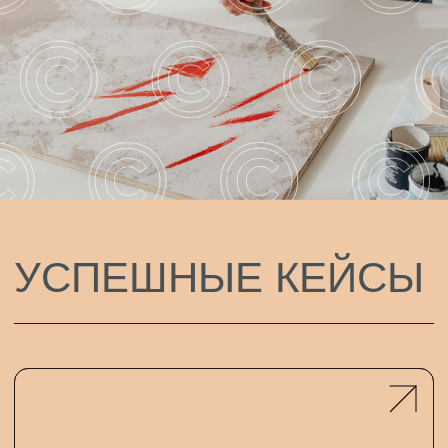
УФА
+7 (968) 575-24-52
info@etopravo.ru
телеграм канал
подпишитесь на нашу рассылку,
чтобы быть в курсе свежих новостей!
mail@example.ru
Я принимаю условия
Пользовательского соглашения
и
выражаю своё согласие на сбор и обработку информации о
моей активности на настоящем сайте в соответствии с
Политикой в отношении обработки персональных данных