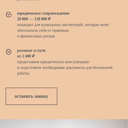
юридическое сопровождение
20 000 — 120 000 ₽
подходит для культурных институций, которые хотят
обезопасить себя от правовых
КАК ЗАКЛЮЧИТЬ
и финансовых рисков
ДОГОВОР
разовые услуги
от 2 400 ₽
САМОСТОЯТЕЛЬНО
предоставим юридическую консультацию
и подготовим необходимые документы для безопасной
работы
БЕЗ ОШИБОК?
Скачайте бесплатный гайд
оставить заявку
от специалистов
скачать гайд для авторов