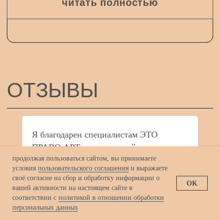
Я благодарен специалистам ЭТО
ПРАВО АРТ за их высочайшую
продолжая пользоваться сайтом, вы принимаете
экспертизу и профессионализм
условия
пользовательского соглашения
и выражаете
в вопросах защиты моего авторского
своё согласие на сбор и обработку информации о
OK
права. Благодаря их усилиям
вашей активности на настоящем сайте в
и стратегическому подходу, мое дело
соответствии с
политикой в отношении обработки
персональных данных
было успешно завершено, и мне была